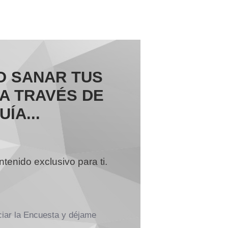
O SANAR TUS
 A TRAVÉS DE
ÍA...
enido exclusivo para ti.
iciar la Encuesta y déjame