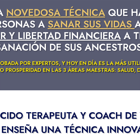
LA
NOVEDOSA TÉCNICA
QUE H
ERSONAS A
SANAR SUS VIDAS
R Y LIBERTAD FINANCIERA
A T
SANACIÓN DE SUS ANCESTROS
ROBADA POR EXPERTOS, Y HOY EN DÍA ES LA MÁS UTI
 PROSPERIDAD EN LAS 3 ÁREAS MAESTRAS: SALUD, 
CIDO TERAPEUTA Y COACH DE 
 ENSEÑA UNA TÉCNICA INNOV