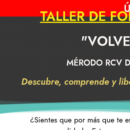
Ú
TALLER DE F
"VOLVE
MÉRODO RCV D
Descubre, comprende y lib
¿Sientes que por más que te esf