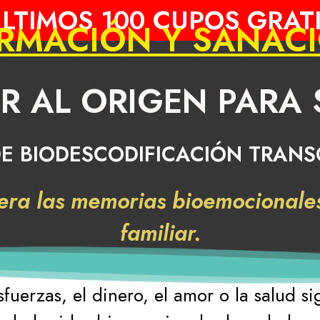
LTIMOS 100 CUPOS GRAT
ORMACIÓN Y SANAC
R AL ORIGEN PARA
E BIODESCODIFICACIÓN TRAN
era las memorias bioemocionales
familiar.
uerzas, el dinero, el amor o la salud si