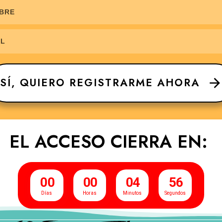
SÍ, QUIERO REGISTRARME AHORA
EL ACCESO CIERRA EN:
0
0
0
0
0
4
5
5
Días
Horas
Minutos
Segundos