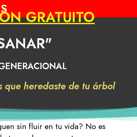
IS
IÓN GRATUITO
 SANAR"
SGENERACIONAL
 que heredaste de tu árbol
guen sin fluir en tu vida? No es