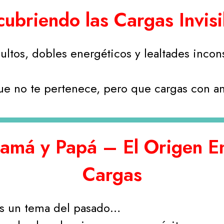
briendo las Cargas Invisib
cultos, dobles energéticos y lealtades incon
que no te pertenece, pero que cargas con am
má y Papá – El Origen Em
Cargas
es un tema del pasado…